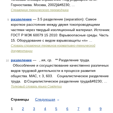
Горностаева. Москва, 2002]&#8230; …
Справочник технического переводчика
разделение
— 3.5 разделение (separation): Самое
9
короткое расстояние между двумя токопроводящими
частями через твердый изоляционный материал. Источник:
ГОСТ Р МЭК 60079 15 2010: Взрывоопасные среды. Часть
15. Оборудование с видом взрывозащиты «n» …
Словарь-справочник терминов нормативно-технической
документации
разделение
— , ия, ср. ** Разделение труда.
10
Обособление и сосуществование качественно различных
видов трудовой деятельности в процессе развития
общества. МАС, т. 3, 603. Социалистическое разделение
труда. ◘ Социалистическое разделение труда&#8230; …
Толковый словарь языка Совдепии
Страницы
Следующая
→
1
2
3
4
5
6
7
8
9