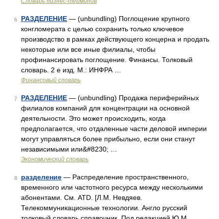
Словарь бизнес-терминов
РАЗДЕЛЕНИЕ
— (unbundling) Поглощение крупного
6
конгломерата с целью сохранить только ключевое
производство в рамках действующего концерна и продать
некоторые или все иные филиалы, чтобы
профинансировать поглощение. Финансы. Толковый
словарь. 2 е изд. М.: ИНФРА …
Финансовый словарь
РАЗДЕЛЕНИЕ
— (unbundling) Продажа периферийных
7
филиалов компаний для концентрации на основной
деятельности. Это может происходить, когда
предполагается, что отдаленные части деловой империи
могут управляться более прибыльно, если они станут
независимыми или&#8230; …
Экономический словарь
разделение
— Распределение пространственного,
8
временного или частотного ресурса между несколькими
абонентами. См. ATD. [Л.М. Невдяев.
Телекоммуникационные технологии. Англо русский
толковый словарь справочник. Под редакцией Ю.М.